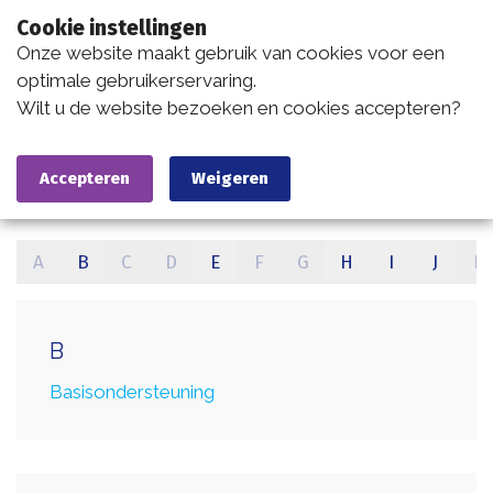
Cookie instellingen
Onze website maakt gebruik van cookies voor een
optimale gebruikerservaring.
Wilt u de website bezoeken en cookies accepteren?
Home
Begrippenlijst
Accepteren
Weigeren
A
B
C
D
E
F
G
H
I
J
K
B
Basisondersteuning