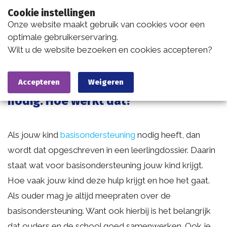
Cookie instellingen
Onze website maakt gebruik van cookies voor een
optimale gebruikerservaring.
Wilt u de website bezoeken en cookies accepteren?
Wat voor hulp kan ik van een school verwachten?
Mijn kind heeft basisondersteuning
Accepteren
Weigeren
nodig. Hoe werkt dat?
Als jouw kind
basisondersteuning
nodig heeft, dan
wordt dat opgeschreven in een leerlingdossier. Daarin
staat wat voor basisondersteuning jouw kind krijgt.
Hoe vaak jouw kind deze hulp krijgt en hoe het gaat.
Als ouder mag je altijd meepraten over de
basisondersteuning. Want ook hierbij is het belangrijk
dat ouders en de school goed samenwerken. Ook je