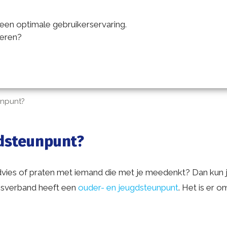
OUDERS
LEERLINGEN
HAND
een optimale gebruikerservaring.
teren?
unpunt?
gdsteunpunt?
vies of praten met iemand die met je meedenkt? Dan kun je 
gsverband heeft een
ouder- en jeugdsteunpunt
. Het is er 